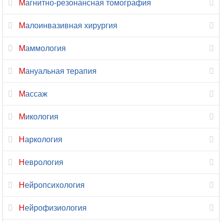
Магнитно-резонансная томография
Остеопатия
Малоинвазивная хирургия
Отоларингология
Маммология
Офтальмология
Мануальная терапия
Паразитология
Массаж
Педиатрия
Микология
Пластическая
хирургия
Наркология
Подология
Неврология
Проктология
Нейропсихология
Профпатология
Нейрофизиология