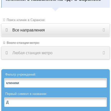
Поиск клиник в Саранске:
Все направления
Все
Возле станции метро:
направления
Любая станция метро
Акушерство
Акушерство-
Фильтр учреждений:
гинекология
Аллергология
Первый символ в названии:
Ангиохирургия