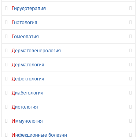
Магнитно-
Гирудотерапия
резонансная
томография
Гнатология
Малоинвазивная
Гомеопатия
хирургия
Дерматовенерология
Маммология
Дерматология
Мануальная
терапия
Дефектология
Массаж
Диабетология
Микология
Диетология
Наркология
Иммунология
Неврология
Инфекционные болезни