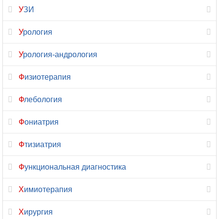
УЗИ
Цитология
Урология
Челюстно-
лицевая
Урология-андрология
хирургия
Физиотерапия
Эмбриология
Флебология
Эндокринология
Фониатрия
Эндоскопия
Фтизиатрия
Эпилептология
Функциональная диагностика
Химиотерапия
Хирургия