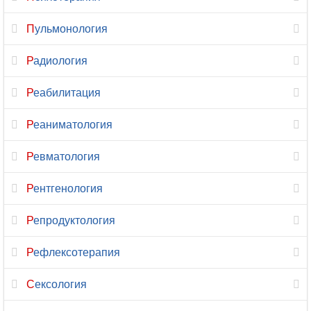
Сурдология
Пульмонология
Терапия
Радиология
Травматология
Реабилитация
Травматология-
ортопедия
Реаниматология
Трансфузиология
Ревматология
Трихология
Рентгенология
УЗИ
Репродуктология
Урология
Рефлексотерапия
Урология-
Сексология
андрология