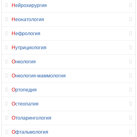
Психиатрия
Нейрохирургия
Психиатрия-
Неонатология
наркология
Нефрология
Психология
Нутрициология
Психотерапия
Онкология
Пульмонология
Онкология-маммология
Радиология
Ортопедия
Реабилитация
Остеопатия
Реаниматология
Отоларингология
Ревматология
Офтальмология