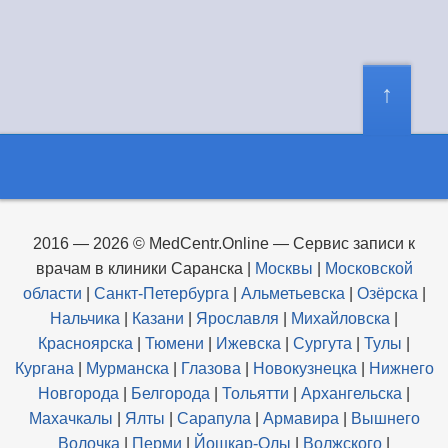
2016 — 2026 © MedCentr.Online — Сервис записи к
врачам в клиники Саранска
|
Москвы
|
Московской
области
|
Санкт-Петербурга
|
Альметьевска
|
Озёрска
|
Нальчика
|
Казани
|
Ярославля
|
Михайловска
|
Красноярска
|
Тюмени
|
Ижевска
|
Сургута
|
Тулы
|
Кургана
|
Мурманска
|
Глазова
|
Новокузнецка
|
Нижнего
Новгорода
|
Белгорода
|
Тольятти
|
Архангельска
|
Махачкалы
|
Ялты
|
Сарапула
|
Армавира
|
Вышнего
Волочка
|
Перми
|
Йошкар-Олы
|
Волжского
|