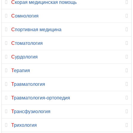
Скорая медицинская помощь
Физиотерапия
Сомнология
Флебология
Спортивная медицина
Фониатрия
Стоматология
Фтизиатрия
Сурдология
Функциональная
диагностика
Терапия
Химиотерапия
Травматология
Хирургия
Травматология-ортопедия
Хирургия-
Трансфузиология
ортопедия
Трихология
Цефалгология