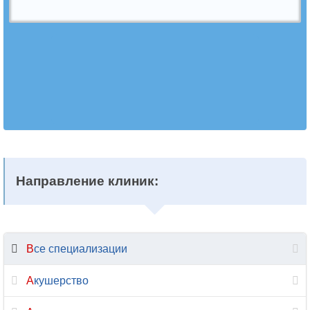
Ветеринария
Гастроэнтерология
Гематология
Гемостазиология
Генетика
Гепатология
Направление клиник:
Гериатрия
Гинекология
Все специализации
Гирудотерапия
Акушерство
Гнатология