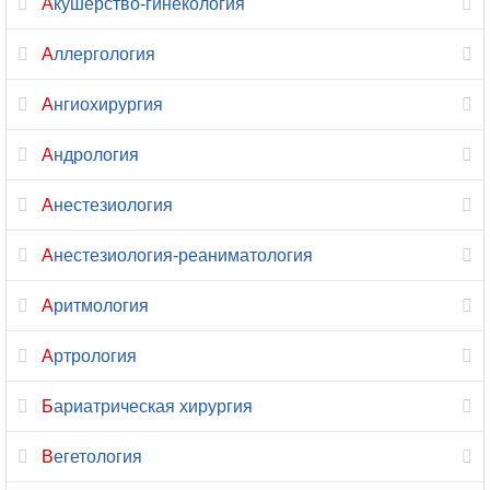
Акушерство-гинекология
Гомеопатия
Аллергология
Дерматовенерология
Ангиохирургия
Дерматология
Андрология
Дефектология
Анестезиология
Диабетология
Анестезиология-реаниматология
Диетология
Аритмология
Иммунология
Артрология
Инфекционные
Бариатрическая хирургия
болезни
Вегетология
Кардиология