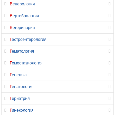
Венерология
Кинезиология
Вертебрология
Колопроктология
Ветеринария
Косметология
Гастроэнтерология
Косметология-
дерматология
Гематология
Лазерная
Гемостазиология
хирургия
Генетика
Лечебная
физкультура
Гепатология
Лимфология
Гериатрия
Логопедия
Гинекология