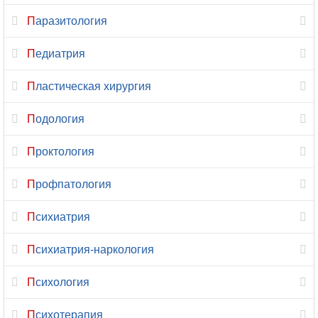
Рентгенология
Паразитология
Репродуктология
Педиатрия
Рефлексотерапия
Пластическая хирургия
Сексология
Подология
Скорая
Проктология
медицинская
помощь
Профпатология
Сомнология
Психиатрия
Спортивная
Психиатрия-наркология
медицина
Психология
Стоматология
Психотерапия