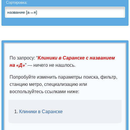
Андрология
Сортировка:
Анестезиология
Анестезиология-
реаниматология
Аритмология
По запросу: “
Клиники в Саранске с названием
Артрология
на «Д»
” — ничего не нашлось.
Бариатрическая
Попробуйте изменить параметры поиска, фильтр,
хирургия
станцию метро, специализацию или
воспользуйтесь ссылками ниже:
Вегетология
Венерология
Клиники в Саранске
Вертебрология