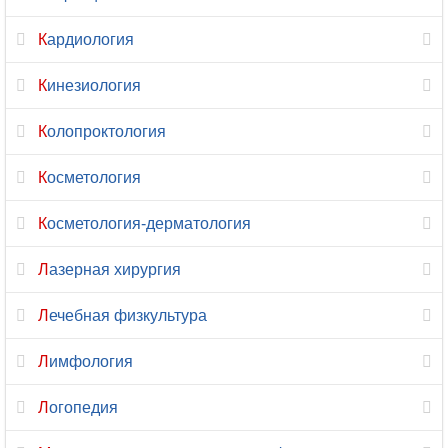
Нейропсихология
Кардиология
Нейрофизиология
Кинезиология
Нейрохирургия
Колопроктология
Неонатология
Косметология
Нефрология
Косметология-дерматология
Нутрициология
Лазерная хирургия
Онкология
Лечебная физкультура
Онкология-
Лимфология
маммология
Логопедия
Ортопедия