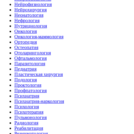
Нейрофизиология
Нейрохирургия
Неонатология
Нефрология
Нутрициология
Онкология
Онкология-маммология
Ортопедия
Остеопатия
Отоларингология
Офтальмология
Паразитология
Педиатрия
Пластическая хирургия
Подология
Проктология
Профпатология
Психиатрия
Психиатрия-наркология
Психология
Психотерапия
Пульмонология
Радиология
Реабилитация
Реаниматология