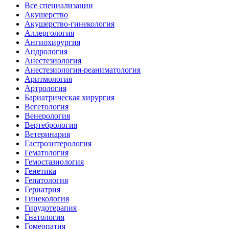
Все специализации
Акушерство
Акушерство-гинекология
Аллергология
Ангиохирургия
Андрология
Анестезиология
Анестезиология-реаниматология
Аритмология
Артрология
Бариатрическая хирургия
Вегетология
Венерология
Вертебрология
Ветеринария
Гастроэнтерология
Гематология
Гемостазиология
Генетика
Гепатология
Гериатрия
Гинекология
Гирудотерапия
Гнатология
Гомеопатия