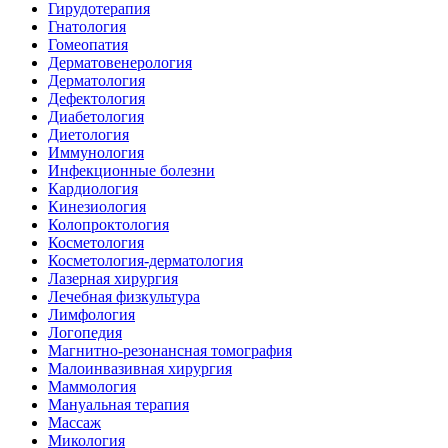
Гирудотерапия
Гнатология
Гомеопатия
Дерматовенерология
Дерматология
Дефектология
Диабетология
Диетология
Иммунология
Инфекционные болезни
Кардиология
Кинезиология
Колопроктология
Косметология
Косметология-дерматология
Лазерная хирургия
Лечебная физкультура
Лимфология
Логопедия
Магнитно-резонансная томография
Малоинвазивная хирургия
Маммология
Мануальная терапия
Массаж
Микология