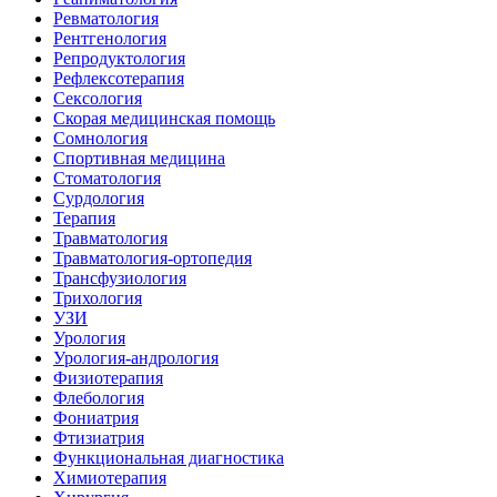
Ревматология
Рентгенология
Репродуктология
Рефлексотерапия
Сексология
Скорая медицинская помощь
Сомнология
Спортивная медицина
Стоматология
Сурдология
Терапия
Травматология
Травматология-ортопедия
Трансфузиология
Трихология
УЗИ
Урология
Урология-андрология
Физиотерапия
Флебология
Фониатрия
Фтизиатрия
Функциональная диагностика
Химиотерапия