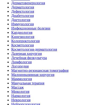
Дерматовенерология
Дерматология
Дефектология
Диабетология
Диетология
Иммунология
Инфекционные болезни
Кардиология
Кинезиология
Колопроктология
Косметология
Косметология-дерматология
Лазерная хирургия
Лечебная физкультура
Лимфология
Логопедия
Магнитно-резонансная томография
Малоинвазивная хирургия
Маммология
Мануальная терапия
Массаж
Микология
Наркология
Неврология
Нейропсихология