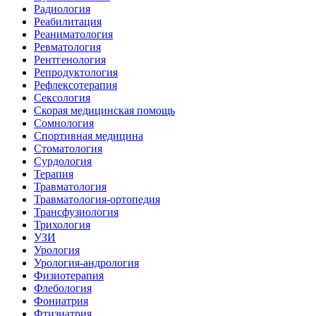
Радиология
Реабилитация
Реаниматология
Ревматология
Рентгенология
Репродуктология
Рефлексотерапия
Сексология
Скорая медицинская помощь
Сомнология
Спортивная медицина
Стоматология
Сурдология
Терапия
Травматология
Травматология-ортопедия
Трансфузиология
Трихология
УЗИ
Урология
Урология-андрология
Физиотерапия
Флебология
Фониатрия
Фтизиатрия