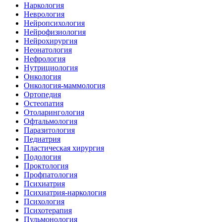
Наркология
Неврология
Нейропсихология
Нейрофизиология
Нейрохирургия
Неонатология
Нефрология
Нутрициология
Онкология
Онкология-маммология
Ортопедия
Остеопатия
Отоларингология
Офтальмология
Паразитология
Педиатрия
Пластическая хирургия
Подология
Проктология
Профпатология
Психиатрия
Психиатрия-наркология
Психология
Психотерапия
Пульмонология