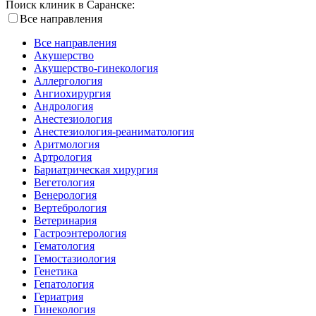
Поиск клиник в Саранске:
Все направления
Все направления
Акушерство
Акушерство-гинекология
Аллергология
Ангиохирургия
Андрология
Анестезиология
Анестезиология-реаниматология
Аритмология
Артрология
Бариатрическая хирургия
Вегетология
Венерология
Вертебрология
Ветеринария
Гастроэнтерология
Гематология
Гемостазиология
Генетика
Гепатология
Гериатрия
Гинекология