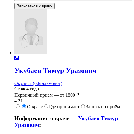
Записаться к врачу
Укубаев
Тимур Уразович
Окулист (офтальмолог)
Стаж 4 года.
Первичный прием —
от
1800 ₽
4.21
О враче
Где принимает
Запись на приём
Информация о враче —
Укубаев Тимур
Уразович
: