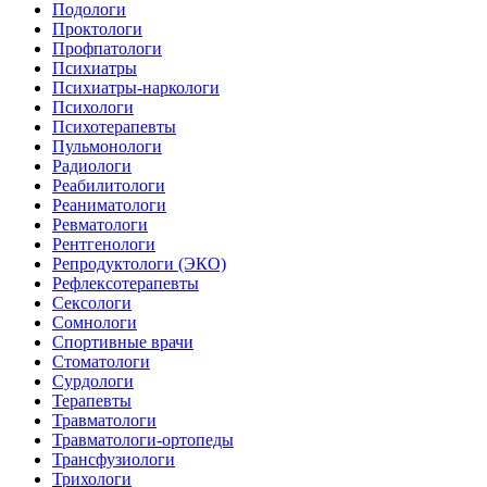
Подологи
Проктологи
Профпатологи
Психиатры
Психиатры-наркологи
Психологи
Психотерапевты
Пульмонологи
Радиологи
Реабилитологи
Реаниматологи
Ревматологи
Рентгенологи
Репродуктологи (ЭКО)
Рефлексотерапевты
Сексологи
Сомнологи
Спортивные врачи
Стоматологи
Сурдологи
Терапевты
Травматологи
Травматологи-ортопеды
Трансфузиологи
Трихологи