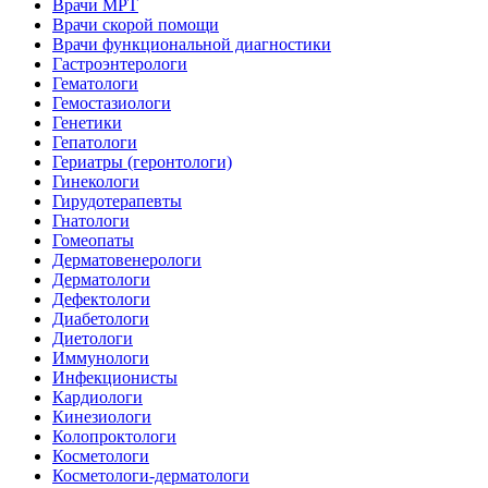
Врачи МРТ
Врачи скорой помощи
Врачи функциональной диагностики
Гастроэнтерологи
Гематологи
Гемостазиологи
Генетики
Гепатологи
Гериатры (геронтологи)
Гинекологи
Гирудотерапевты
Гнатологи
Гомеопаты
Дерматовенерологи
Дерматологи
Дефектологи
Диабетологи
Диетологи
Иммунологи
Инфекционисты
Кардиологи
Кинезиологи
Колопроктологи
Косметологи
Косметологи-дерматологи