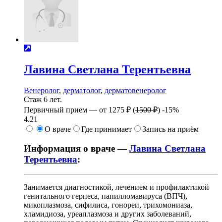
Лавина
Светлана Терентьевна
Венеролог
,
дерматолог
,
дерматовенеролог
Стаж 6 лет.
Первичный прием —
от
1275 ₽
(
1500 ₽
)
-15%
4.21
О враче
Где принимает
Запись на приём
Информация о враче —
Лавина Светлана
Терентьевна
:
Занимается диагностикой, лечением и профилактикой
генитального герпеса, папилломавируса (ВПЧ),
микоплазмоза, сифилиса, гонореи, трихомониаза,
хламидиоза, уреаплазмоза и других заболеваний,