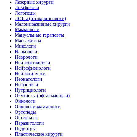
Лазерные хирурги
Лимфологи
Логопеды
ЛОРы (отоларингологи)
Малоинвазивные хирурги
Маммологи
Мануальные терапевты
Массажисты
Микологи
Наркологи
Неврологи
Нейропсихологи
Нейрофизиологи
Нейрохирурги
Неонатологи
Нефрологи
Нутрициологи
Окулисты (офтальмологи)
Онкологи
Онкологи-маммологи
Ортопеды
Остеопаты
Паразитологи
Педиатры
Пластические хирурги