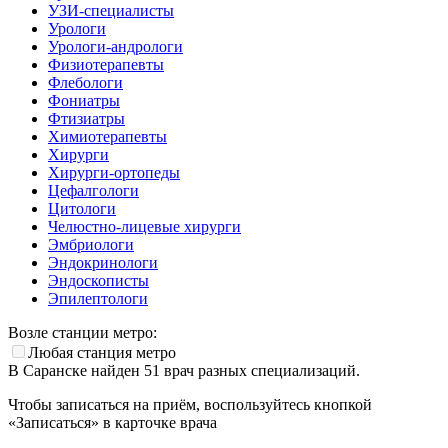
УЗИ-специалисты
Урологи
Урологи-андрологи
Физиотерапевты
Флебологи
Фониатры
Фтизиатры
Химиотерапевты
Хирурги
Хирурги-ортопеды
Цефалгологи
Цитологи
Челюстно-лицевые хирурги
Эмбриологи
Эндокринологи
Эндоскописты
Эпилептологи
Возле станции метро:
Любая станция метро
В Саранске найден
51
врач разных специализаций.
Чтобы записаться на приём, воспользуйтесь кнопкой
«Записаться» в карточке врача