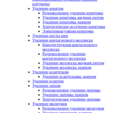
клетчатки
Удаление кератом
Радиоволновое удаление кератомы
Удаление кератомы жидким азотом
Удаление кератомы лазером
Хирургическое иссечение кератомы
Электрокоагуляция кератомы
Удаление кисты шеи
Удаление контагиозного моллюска
Криодеструкция контагиозного
моллюска
Радиоволновое удаление
контагиозного моллюска
Удаление моллюска жидким азотом
Удаление моллюска лазером
Удаление ксантелазм
Удаление ксантелазмы лазером
Удаление ксантом
Удаление липом
Радиоволновое удаление липомы
Удаление липомы лазером
Хирургическое удаление липомы
Удаление милиумов
Радиоволновое удаление милиумов
Удаление милиумов лазером