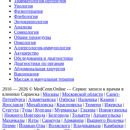
Травматология-ортопедия
Урология
Физиотерапия
Флебология
Эндокринология
Анализы
Сомнология
Общие процедуры
Онкология
Аллергология-иммунология
Акушерство
Обследования и диагностики
Диагностики по органам
Абдоминальная хирургия
Вакцинация
Массаж и мануальная терапия
2016 — 2026 © MedCentr.Online — Сервис записи к врачам в
клиники Саранска
|
Москвы
|
Московской области
|
Санкт-
Петербурга
|
Альметьевска
|
Озёрска
|
Нальчика
|
Казани
|
Ярославля
|
Михайловска
|
Красноярска
|
Тюмени
|
Ижевска
|
Сургута
|
Тулы
|
Кургана
|
Мурманска
|
Глазова
|
Новокузнецка
|
Нижнего Новгорода
|
Белгорода
|
Тольятти
|
Архангельска
|
Махачкалы
|
Ялты
|
Сарапула
|
Армавира
|
Вышнего Волочка
|
Перми
|
Йошкар-Олы
|
Волжского
|
Владикавказа
|
Камбарки
|