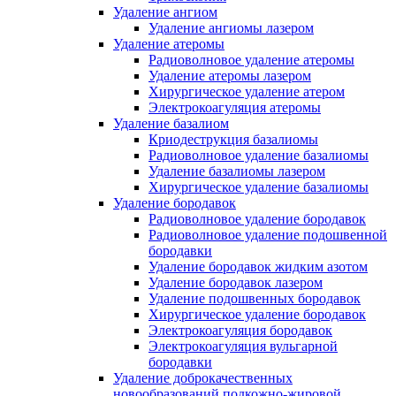
Удаление ангиом
Удаление ангиомы лазером
Удаление атеромы
Радиоволновое удаление атеромы
Удаление атеромы лазером
Хирургическое удаление атером
Электрокоагуляция атеромы
Удаление базалиом
Криодеструкция базалиомы
Радиоволновое удаление базалиомы
Удаление базалиомы лазером
Хирургическое удаление базалиомы
Удаление бородавок
Радиоволновое удаление бородавок
Радиоволновое удаление подошвенной
бородавки
Удаление бородавок жидким азотом
Удаление бородавок лазером
Удаление подошвенных бородавок
Хирургическое удаление бородавок
Электрокоагуляция бородавок
Электрокоагуляция вульгарной
бородавки
Удаление доброкачественных
новообразований подкожно-жировой