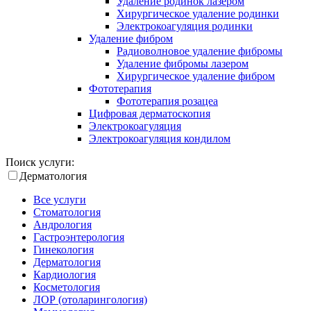
Удаление родинок лазером
Хирургическое удаление родинки
Электрокоагуляция родинки
Удаление фибром
Радиоволновое удаление фибромы
Удаление фибромы лазером
Хирургическое удаление фибром
Фототерапия
Фототерапия розацеа
Цифровая дерматоскопия
Электрокоагуляция
Электрокоагуляция кондилом
Поиск услуги:
Дерматология
Все услуги
Стоматология
Андрология
Гастроэнтерология
Гинекология
Дерматология
Кардиология
Косметология
ЛОР (отоларингология)