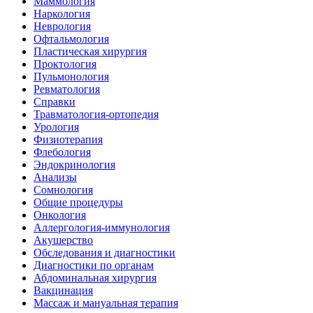
Маммология
Наркология
Неврология
Офтальмология
Пластическая хирургия
Проктология
Пульмонология
Ревматология
Справки
Травматология-ортопедия
Урология
Физиотерапия
Флебология
Эндокринология
Анализы
Сомнология
Общие процедуры
Онкология
Аллергология-иммунология
Акушерство
Обследования и диагностики
Диагностики по органам
Абдоминальная хирургия
Вакцинация
Массаж и мануальная терапия