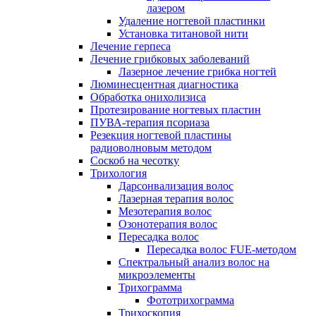
лазером
Удаление ногтевой пластинки
Установка титановой нити
Лечение герпеса
Лечение грибковых заболеваний
Лазерное лечение грибка ногтей
Люминесцентная диагностика
Обработка онихолизиса
Протезирование ногтевых пластин
ПУВА-терапия псориаза
Резекция ногтевой пластины
радиоволновым методом
Соскоб на чесотку
Трихология
Дарсонвализация волос
Лазерная терапия волос
Мезотерапия волос
Озонотерапия волос
Пересадка волос
Пересадка волос FUE-методом
Спектральный анализ волос на
микроэлементы
Трихограмма
Фототрихограмма
Трихоскопия