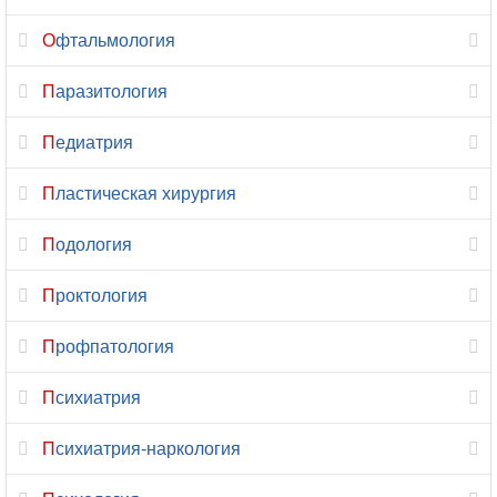
Рентгенология
Офтальмология
Репродуктология
Паразитология
Рефлексотерапия
Педиатрия
Сексология
Пластическая хирургия
Скорая
Подология
медицинская
Проктология
помощь
Профпатология
Сомнология
Психиатрия
Спортивная
медицина
Психиатрия-наркология
Стоматология