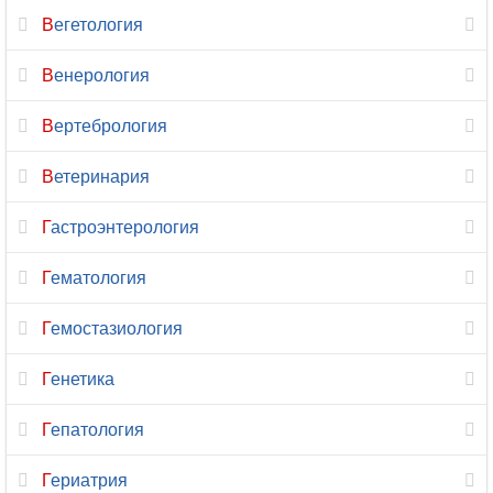
Кардиология
Вегетология
Кинезиология
Венерология
Колопроктология
Вертебрология
Косметология
Ветеринария
Косметология-
Гастроэнтерология
дерматология
Гематология
Лазерная
хирургия
Гемостазиология
Лечебная
Генетика
физкультура
Гепатология
Лимфология
Гериатрия
Логопедия