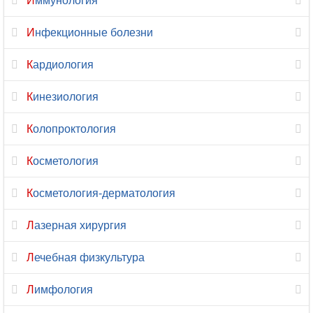
Иммунология
Неврология
Инфекционные болезни
Нейропсихология
Кардиология
Нейрофизиология
Кинезиология
Нейрохирургия
Колопроктология
Неонатология
Косметология
Нефрология
Косметология-дерматология
Нутрициология
Лазерная хирургия
Онкология
Лечебная физкультура
Онкология-
маммология
Лимфология