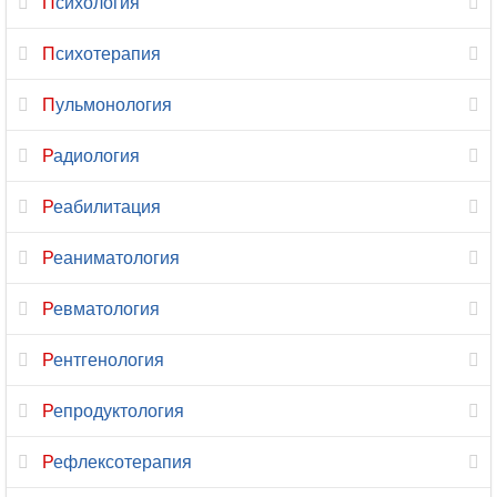
Психология
Сурдология
Психотерапия
Терапия
Пульмонология
Травматология
Радиология
Травматология-
Реабилитация
ортопедия
Реаниматология
Трансфузиология
Ревматология
Трихология
Рентгенология
УЗИ
Репродуктология
Урология
Рефлексотерапия
Урология-