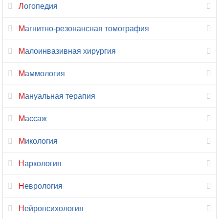
Ортопедия
Логопедия
Остеопатия
Магнитно-резонансная томография
Отоларингология
Малоинвазивная хирургия
Офтальмология
Маммология
Паразитология
Мануальная терапия
Педиатрия
Массаж
Пластическая
Микология
хирургия
Наркология
Подология
Неврология
Проктология
Нейропсихология
Профпатология