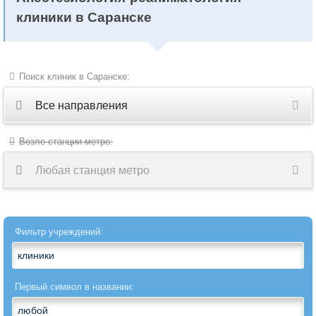
клиники в Саранске
Поиск клиник в Саранске:
Все направления
Все
Возле станции метро:
направления
Любая станция метро
Акушерство
Акушерство-
Фильтр учреждений:
гинекология
Аллергология
Первый символ в названии:
Ангиохирургия