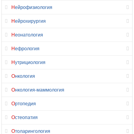
Нейрофизиология
Психиатрия
Нейрохирургия
Психиатрия-
наркология
Неонатология
Психология
Нефрология
Психотерапия
Нутрициология
Пульмонология
Онкология
Радиология
Онкология-маммология
Реабилитация
Ортопедия
Реаниматология
Остеопатия
Ревматология
Отоларингология