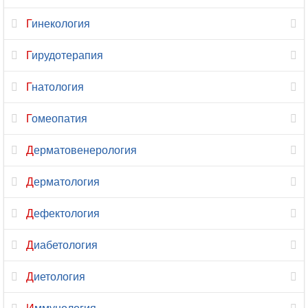
Гинекология
Магнитно-
резонансная
Гирудотерапия
томография
Гнатология
Малоинвазивная
хирургия
Гомеопатия
Маммология
Дерматовенерология
Мануальная
Дерматология
терапия
Дефектология
Массаж
Диабетология
Микология
Диетология
Наркология