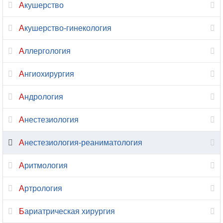
Гнатология
Акушерство
Гомеопатия
Акушерство-гинекология
Дерматовенерология
Аллергология
Дерматология
Ангиохирургия
Дефектология
Андрология
Диабетология
Анестезиология
Диетология
Анестезиология-реаниматология
Иммунология
Аритмология
Инфекционные
Артрология
болезни
Бариатрическая хирургия