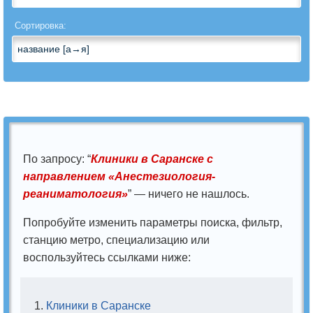
Андрология
Сортировка:
Анестезиология
Анестезиология-
реаниматология
Аритмология
По запросу: “
Клиники в Саранске с
Артрология
направлением «Анестезиология-
реаниматология»
” — ничего не нашлось.
Бариатрическая
хирургия
Попробуйте изменить параметры поиска, фильтр,
станцию метро, специализацию или
Вегетология
воспользуйтесь ссылками ниже:
Венерология
Клиники в Саранске
Вертебрология