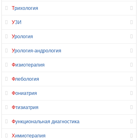
Цефалгология
Трихология
Цитология
УЗИ
Челюстно-
Урология
лицевая
хирургия
Урология-андрология
Эмбриология
Физиотерапия
Эндокринология
Флебология
Эндоскопия
Фониатрия
Эпилептология
Фтизиатрия
Функциональная диагностика
Химиотерапия