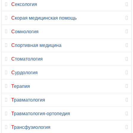
андрология
Сексология
Физиотерапия
Скорая медицинская помощь
Флебология
Сомнология
Фониатрия
Спортивная медицина
Фтизиатрия
Стоматология
Функциональная
Сурдология
диагностика
Терапия
Химиотерапия
Травматология
Хирургия
Травматология-ортопедия
Хирургия-
ортопедия
Трансфузиология