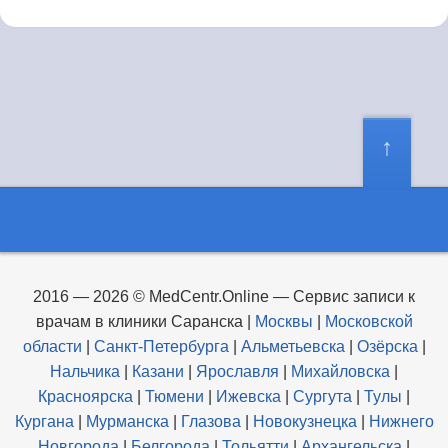
2016 — 2026 © MedCentr.Online — Сервис записи к
врачам в клиники Саранска
|
Москвы
|
Московской
области
|
Санкт-Петербурга
|
Альметьевска
|
Озёрска
|
Нальчика
|
Казани
|
Ярославля
|
Михайловска
|
Красноярска
|
Тюмени
|
Ижевска
|
Сургута
|
Тулы
|
Кургана
|
Мурманска
|
Глазова
|
Новокузнецка
|
Нижнего
Новгорода
|
Белгорода
|
Тольятти
|
Архангельска
|