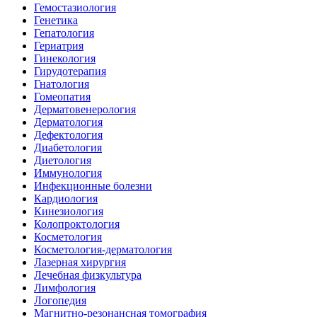
Гемостазиология
Генетика
Гепатология
Гериатрия
Гинекология
Гирудотерапия
Гнатология
Гомеопатия
Дерматовенерология
Дерматология
Дефектология
Диабетология
Диетология
Иммунология
Инфекционные болезни
Кардиология
Кинезиология
Колопроктология
Косметология
Косметология-дерматология
Лазерная хирургия
Лечебная физкультура
Лимфология
Логопедия
Магнитно-резонансная томография