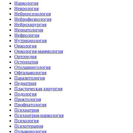
Наркология
Неврология
Нейропсихология
Нейрофизиология
Нейрохирургия
Неонатология
Нефрология
Нутрициология
Онкология
Онкология-маммология
Ортопедия
Остеопатия
Отоларингология
Офтальмология
Паразитология
Педиатрия
Пластическая хирургия
Подология
Проктология
Профпатология
Психиатрия
Психиатрия-наркология
Психология
Психотерапия
Пульмонология