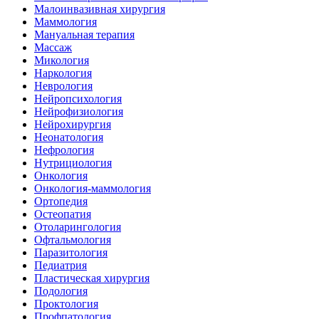
Малоинвазивная хирургия
Маммология
Мануальная терапия
Массаж
Микология
Наркология
Неврология
Нейропсихология
Нейрофизиология
Нейрохирургия
Неонатология
Нефрология
Нутрициология
Онкология
Онкология-маммология
Ортопедия
Остеопатия
Отоларингология
Офтальмология
Паразитология
Педиатрия
Пластическая хирургия
Подология
Проктология
Профпатология