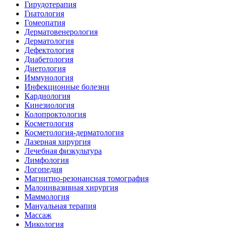
Гирудотерапия
Гнатология
Гомеопатия
Дерматовенерология
Дерматология
Дефектология
Диабетология
Диетология
Иммунология
Инфекционные болезни
Кардиология
Кинезиология
Колопроктология
Косметология
Косметология-дерматология
Лазерная хирургия
Лечебная физкультура
Лимфология
Логопедия
Магнитно-резонансная томография
Малоинвазивная хирургия
Маммология
Мануальная терапия
Массаж
Микология