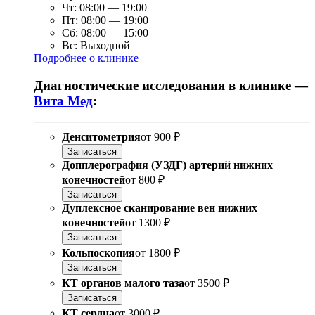
Чт:
08:00
—
19:00
Пт:
08:00
—
19:00
Сб:
08:00
—
15:00
Вс:
Выходной
Подробнее о клинике
Диагностические исследования в клинике —
Вита Мед
:
Денситометрия
от
900 ₽
Записаться
Допплерография (УЗДГ) артерий нижних
конечностей
от
800 ₽
Записаться
Дуплексное сканирование вен нижних
конечностей
от
1300 ₽
Записаться
Кольпоскопия
от
1800 ₽
Записаться
КТ органов малого таза
от
3500 ₽
Записаться
КТ сердца
от
3000 ₽