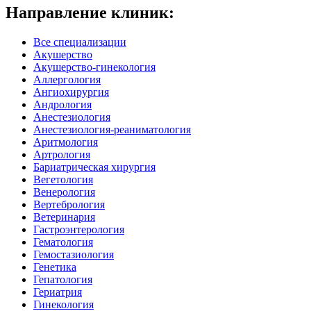
Направление клиник:
Все специализации
Акушерство
Акушерство-гинекология
Аллергология
Ангиохирургия
Андрология
Анестезиология
Анестезиология-реаниматология
Аритмология
Артрология
Бариатрическая хирургия
Вегетология
Венерология
Вертебрология
Ветеринария
Гастроэнтерология
Гематология
Гемостазиология
Генетика
Гепатология
Гериатрия
Гинекология