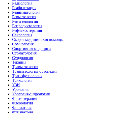
Радиология
Реабилитация
Реаниматология
Ревматология
Рентгенология
Репродуктология
Рефлексотерапия
Сексология
Скорая медицинская помощь
Сомнология
Спортивная медицина
Стоматология
Сурдология
Терапия
Травматология
Травматология-ортопедия
Трансфузиология
Трихология
УЗИ
Урология
Урология-андрология
Физиотерапия
Флебология
Фониатрия
Фтизиатрия