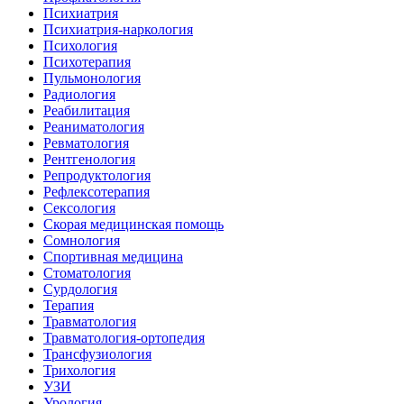
Психиатрия
Психиатрия-наркология
Психология
Психотерапия
Пульмонология
Радиология
Реабилитация
Реаниматология
Ревматология
Рентгенология
Репродуктология
Рефлексотерапия
Сексология
Скорая медицинская помощь
Сомнология
Спортивная медицина
Стоматология
Сурдология
Терапия
Травматология
Травматология-ортопедия
Трансфузиология
Трихология
УЗИ
Урология