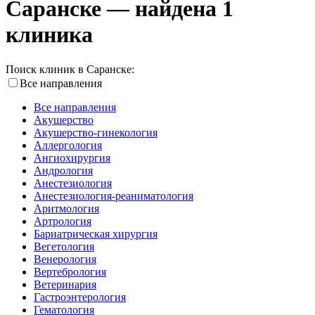
Саранске — найдена 1
клиника
Поиск клиник в Саранске:
Все направления
Все направления
Акушерство
Акушерство-гинекология
Аллергология
Ангиохирургия
Андрология
Анестезиология
Анестезиология-реаниматология
Аритмология
Артрология
Бариатрическая хирургия
Вегетология
Венерология
Вертебрология
Ветеринария
Гастроэнтерология
Гематология