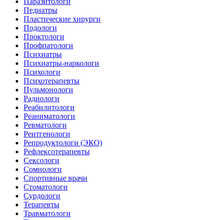
Паразитологи
Педиатры
Пластические хирурги
Подологи
Проктологи
Профпатологи
Психиатры
Психиатры-наркологи
Психологи
Психотерапевты
Пульмонологи
Радиологи
Реабилитологи
Реаниматологи
Ревматологи
Рентгенологи
Репродуктологи (ЭКО)
Рефлексотерапевты
Сексологи
Сомнологи
Спортивные врачи
Стоматологи
Сурдологи
Терапевты
Травматологи