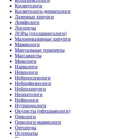
Колопроктологи
Косметологи
Косметологи-дерматологи
Лазерные хирурги
Лимфологи
Логопеды
ЛОРы (отоларингологи)
Малоинвазивные хирурги
Маммологи
Мануальные терапевты
Массажисты
Микологи
Наркологи
Неврологи
Нейропсихологи
Нейрофизиологи
Нейрохирурги
Неонатологи
Нефрологи
Нутрициологи
Окулисты (офтальмологи)
Онкологи
Онкологи-маммологи
Ортопеды
Остеопаты