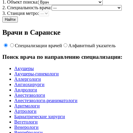
1. Объект поиска:
2. Специальность врача:
3. Станция метро:
Найти
Врачи в Саранске
Специализации врачей
Алфавитный указатель
Поиск врача по направлению специализации:
Акушеры
Акушеры-гинекологи
Аллергологи
Ангиохирурги
Андрологи
Анестезиологи
Анестезиологи-реаниматологи
Аритмологи
Артрологи
Бариатрические хирурги
Вегетологи
Венерологи
Вертебрологи