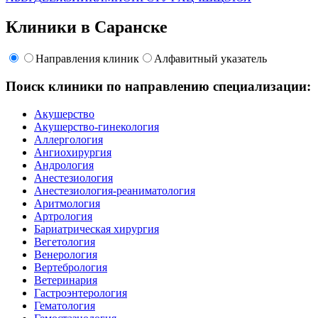
Клиники в Саранске
Направления клиник
Алфавитный указатель
Поиск клиники по направлению специализации:
Акушерство
Акушерство-гинекология
Аллергология
Ангиохирургия
Андрология
Анестезиология
Анестезиология-реаниматология
Аритмология
Артрология
Бариатрическая хирургия
Вегетология
Венерология
Вертебрология
Ветеринария
Гастроэнтерология
Гематология