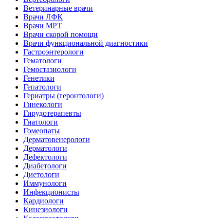
Ветеринарные врачи
Врачи ЛФК
Врачи МРТ
Врачи скорой помощи
Врачи функциональной диагностики
Гастроэнтерологи
Гематологи
Гемостазиологи
Генетики
Гепатологи
Гериатры (геронтологи)
Гинекологи
Гирудотерапевты
Гнатологи
Гомеопаты
Дерматовенерологи
Дерматологи
Дефектологи
Диабетологи
Диетологи
Иммунологи
Инфекционисты
Кардиологи
Кинезиологи