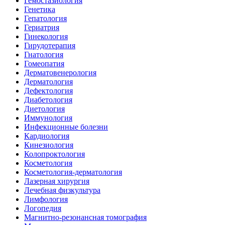
Гемостазиология
Генетика
Гепатология
Гериатрия
Гинекология
Гирудотерапия
Гнатология
Гомеопатия
Дерматовенерология
Дерматология
Дефектология
Диабетология
Диетология
Иммунология
Инфекционные болезни
Кардиология
Кинезиология
Колопроктология
Косметология
Косметология-дерматология
Лазерная хирургия
Лечебная физкультура
Лимфология
Логопедия
Магнитно-резонансная томография