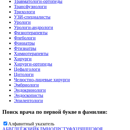
Травматологи-ортопеды
Трансфузиологи
Трихологи
УЗИ-специалисты
Урологи
Урологи-андрологи
Физиотерапевты
Флебологи
Фониатры
Фтизиатры
Химиотерапевты
Хирурги
Хирурги-ортопеды
Цефалгологи
Цитологи
Челюстно-лицевые хирурги
Эмбриологи
Эндокринологи
Эндоскописты
Эпилептологи
Поиск врача по первой букве в фамилии:
Алфавитный указатель
А
Б
В
Г
Д
Е
Ё
Ж
З
И
Й
К
Л
М
Н
О
П
Р
С
Т
У
Ф
Х
Ц
Ч
Ш
Щ
Э
Ю
Я