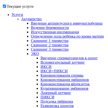
Текущие услуги
Услуги
Акушерство
Введение антирезусного иммуноглобулина
Ведение беременности
Искусственная инсеминация
Определение пола ребёнка по крови матери
Скрининг 1 триместра
Скрининг 2 триместра
Скрининг 3 триместра
ЭКО
Введение сперматозоидов в ооцит
Вспомогательный хетчинг
ИКСИ
ИКСИ+ПИКСИ
Криоконсервация спермы
Криоконсервация эмбрионов
Криоконсервация яйцеклеток
Культивирование эмбрионов
Лазерный хетчинг
ПИКСИ
Подсадка эмбриона
Разморозка ооцитов