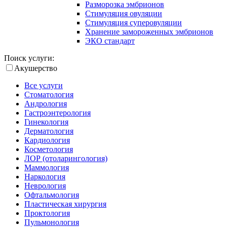
Разморозка эмбрионов
Стимуляция овуляции
Стимуляция суперовуляции
Хранение замороженных эмбрионов
ЭКО стандарт
Поиск услуги:
Акушерство
Все услуги
Стоматология
Андрология
Гастроэнтерология
Гинекология
Дерматология
Кардиология
Косметология
ЛОР (отоларингология)
Маммология
Наркология
Неврология
Офтальмология
Пластическая хирургия
Проктология
Пульмонология