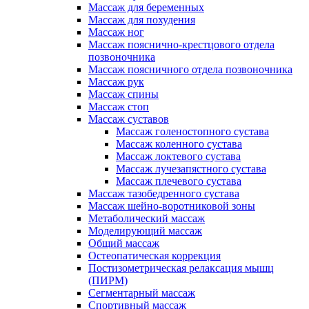
Массаж для беременных
Массаж для похудения
Массаж ног
Массаж пояснично-крестцового отдела
позвоночника
Массаж поясничного отдела позвоночника
Массаж рук
Массаж спины
Массаж стоп
Массаж суставов
Массаж голеностопного сустава
Массаж коленного сустава
Массаж локтевого сустава
Массаж лучезапястного сустава
Массаж плечевого сустава
Массаж тазобедренного сустава
Массаж шейно-воротниковой зоны
Метаболический массаж
Моделирующий массаж
Общий массаж
Остеопатическая коррекция
Постизометрическая релаксация мышц
(ПИРМ)
Сегментарный массаж
Спортивный массаж