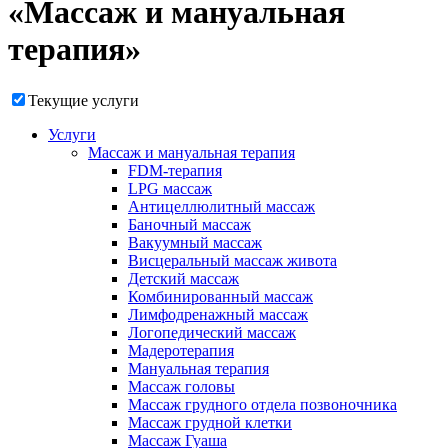
«Массаж и мануальная
терапия»
Текущие услуги
Услуги
Массаж и мануальная терапия
FDM-терапия
LPG массаж
Антицеллюлитный массаж
Баночный массаж
Вакуумный массаж
Висцеральный массаж живота
Детский массаж
Комбинированный массаж
Лимфодренажный массаж
Логопедический массаж
Мадеротерапия
Мануальная терапия
Массаж головы
Массаж грудного отдела позвоночника
Массаж грудной клетки
Массаж Гуаша